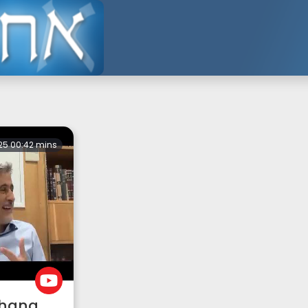
25 00:42 mins
shana