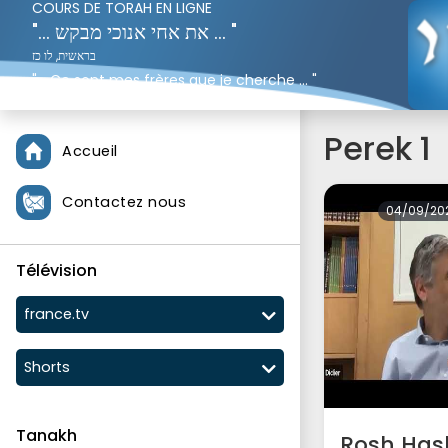
COURS DE TORAH EN LIGNE
"... את אחי אנוכי מבקש ... "
בראשית, לו כז
"... Ce sont mes frères que je cherche ... "
Genèse 37;16
Perek 1
Accueil
Contactez nous
04/09/20
Télévision
france.tv
Shorts
Tanakh
Rosh Ha