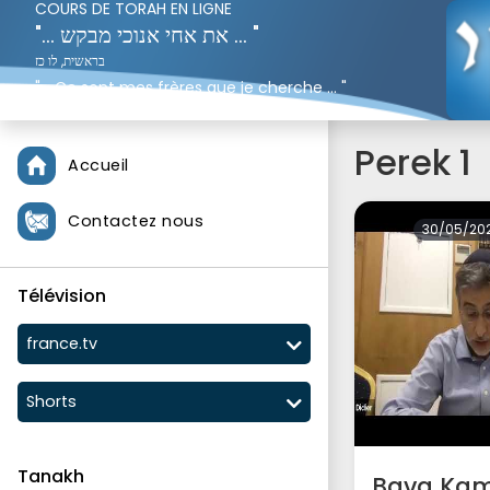
COURS DE TORAH EN LIGNE
"... את אחי אנוכי מבקש ... "
בראשית, לו כז
"... Ce sont mes frères que je cherche ... "
Genèse 37;16
Perek 1
Accueil
Contactez nous
30/05/20
Télévision
france.tv
Shorts
Tanakh
Bava Kam