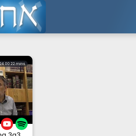
24 00:22 mins
ma 3a3