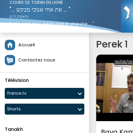
COURS DE TORAH EN LIGNE
"... את אחי אנוכי מבקש ... "
בראשית, לו כז
"... Ce sont mes frères que je cherche ... "
Genèse 37;16
Perek 1
Accueil
Contactez nous
30/05/20
Télévision
france.tv
Shorts
Tanakh
Bava Ka