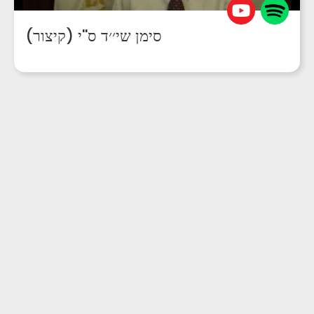
(קיצור) סימן שי׳׳ד ס''י