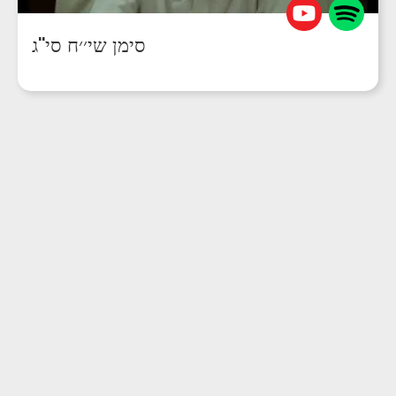
סימן שי׳׳ח סי''ג